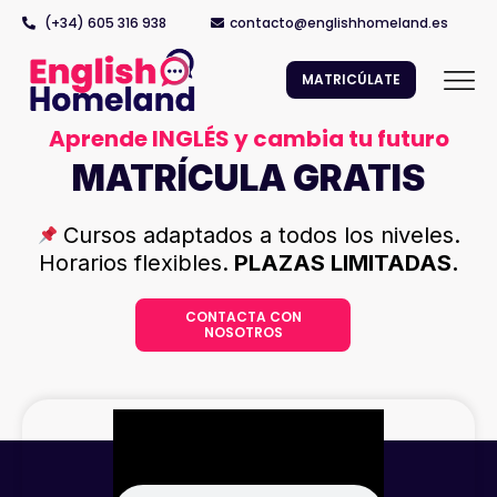
(+34) 605 316 938
contacto@englishhomeland.es
MATRICÚLATE
Aprende INGLÉS y cambia tu futuro
MATRÍCULA GRATIS
Cursos adaptados a
todos los niveles
.
Horarios flexibles.
PLAZAS LIMITADAS.
CONTACTA CON
NOSOTROS