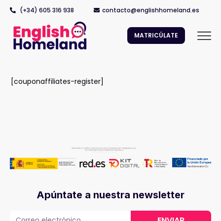
(+34) 605 316 938
contacto@englishhomeland.es
MATRICÚLATE
[couponaffiliates-register]
Apúntate a nuestra newsletter
ENVIAR