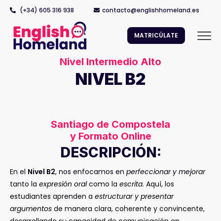
(+34) 605 316 938
contacto@englishhomeland.es
MATRICÚLATE
Nivel Intermedio Alto
NIVEL B2
Santiago de Compostela
y Formato Online
DESCRIPCIÓN:
En el
Nivel B2
, nos enfocamos en
perfeccionar y mejorar
tanto la
expresión oral
como la
escrita
. Aquí, los
estudiantes aprenden a
estructurar y presentar
argumentos
de manera clara, coherente y convincente,
desarrollando su capacidad de comunicación en