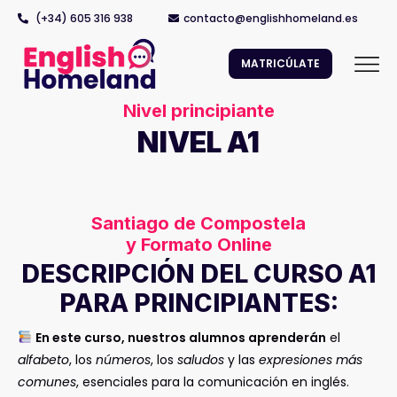
(+34) 605 316 938
contacto@englishhomeland.es
MATRICÚLATE
Nivel principiante
NIVEL A1
Santiago de Compostela
y Formato Online
DESCRIPCIÓN DEL CURSO A1
PARA PRINCIPIANTES:
En este curso, nuestros alumnos aprenderán
el
alfabeto
, los
números
, los
saludos
y las
expresiones más
comunes
, esenciales para la comunicación en inglés.